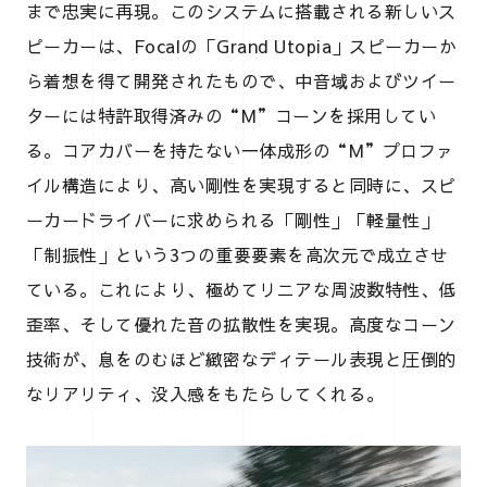
まで忠実に再現。このシステムに搭載される新しいス
ピーカーは、Focalの「Grand Utopia」スピーカーか
ら着想を得て開発されたもので、中音域およびツイー
ターには特許取得済みの“M”コーンを採用してい
る。コアカバーを持たない一体成形の“M”プロファ
イル構造により、高い剛性を実現すると同時に、スピ
ーカードライバーに求められる「剛性」「軽量性」
「制振性」という3つの重要要素を高次元で成立させ
ている。これにより、極めてリニアな周波数特性、低
歪率、そして優れた音の拡散性を実現。高度なコーン
技術が、息をのむほど緻密なディテール表現と圧倒的
なリアリティ、没入感をもたらしてくれる。