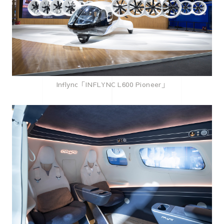
Inflync「INFLYNC L600 Pioneer」