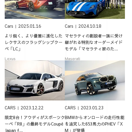
Cars
2025.01.16
Cars
2024.10.18
より鋭く、より優雅に進化した
マセラティの創設者一族に受け
レクサスのフラッグシップクー
継がれる特別なオーダーメイド
ペ「LC」
モデル「マセラティ家のた...
Lexus
Maserati
CARS
2023.12.22
CARS
2023.01.23
限定8台！アウディがスポーツク
BMWからオンロードの走行性能
ーペ「R8」の最終モデルCoupé
を追究した653馬力のPHEV「X
Japan f...
M」が登場