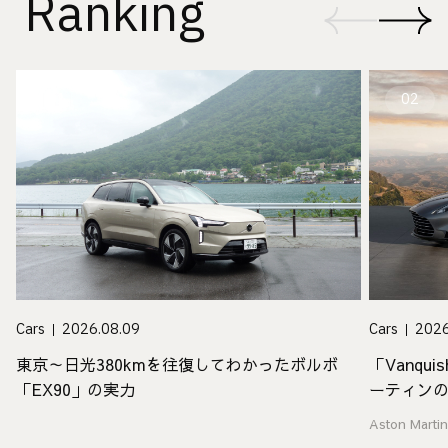
Ranking
01
02
Cars
2026
Cars
2026.08.09
「Vanq
東京～日光380kmを往復してわかったボルボ
ーティン
「EX90」の実力
Aston Marti