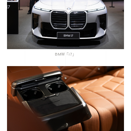
BMW「i7」