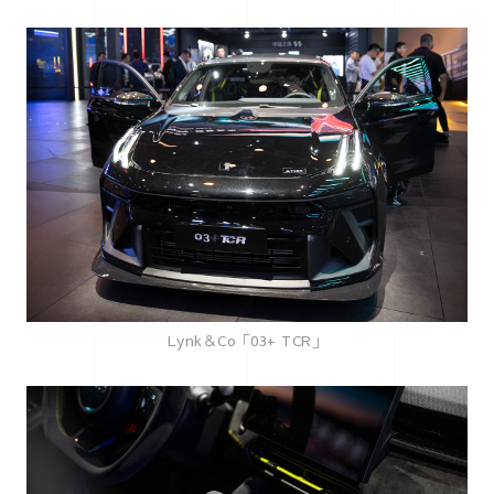
Lynk＆Co「03+ TCR」