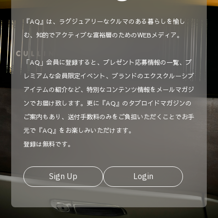
『AQ』は、ラグジュアリーなクルマのある暮らしを愉し
む、知的でアクティブな富裕層のためのWEBメディア。
「AQ」会員に登録すると、プレゼント応募情報の一覧、プ
レミアムな会員限定イベント、ブランドのエクスクルーシブ
アイテムの紹介など、特別なコンテンツ情報をメールマガジ
ンでお届け致します。更に『AQ』のタブロイドマガジンの
ご案内もあり、送付手数料のみをご負担いただくことでお手
元で『AQ』をお楽しみいただけます。
登録は無料です。
Sign Up
Login