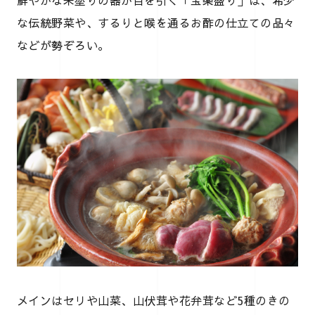
鮮やかな朱塗りの器が目を引く「宝楽盛り」は、希少
な伝統野菜や、するりと喉を通るお酢の仕立ての品々
などが勢ぞろい。
メインはセリや山菜、山伏茸や花弁茸など5種のきの