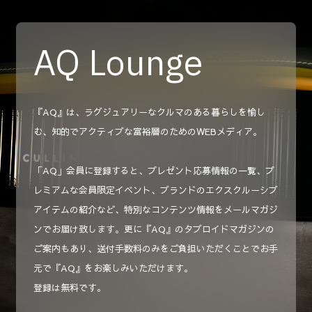
AQ Lounge
『AQ』は、ラグジュアリーなクルマのある暮らしを愉し
む、知的でアクティブな富裕層のためのWEBメディア。
「AQ」会員に登録すると、プレゼント応募情報の一覧、プ
レミアムな会員限定イベント、ブランドのエクスクルーシブ
アイテムの紹介など、特別なコンテンツ情報をメールマガジ
ンでお届け致します。更に『AQ』のタブロイドマガジンの
ご案内もあり、送付手数料のみをご負担いただくことでお手
元で『AQ』をお楽しみいただけます。
登録は無料です。