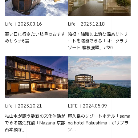
Life
2025.03.16
Life
2025.12.18
寒い日に行きたい岐阜のおすす
箱根・強羅に上質な温泉リトリ
めサウナ6選
ートを堪能できる「オークラリ
ゾート 箱根強羅」が20...
Life
2025.10.21
LIFE
2024.05.09
枯山水が誘う静寂の文化体験が
屋久島のリゾートホテル「sama
できる宿泊施設「Nazuna 京都
na hotel Yakushima」がリブラ
西本願寺」
ン...