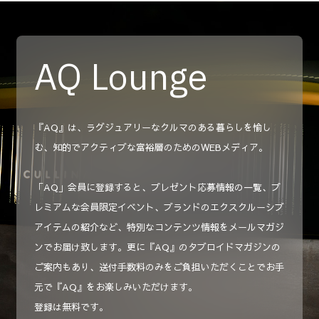
AQ Lounge
『AQ』は、ラグジュアリーなクルマのある暮らしを愉し
む、知的でアクティブな富裕層のためのWEBメディア。
「AQ」会員に登録すると、プレゼント応募情報の一覧、プ
レミアムな会員限定イベント、ブランドのエクスクルーシブ
アイテムの紹介など、特別なコンテンツ情報をメールマガジ
ンでお届け致します。更に『AQ』のタブロイドマガジンの
ご案内もあり、送付手数料のみをご負担いただくことでお手
元で『AQ』をお楽しみいただけます。
登録は無料です。