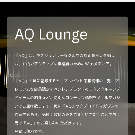
AQ Lounge
『AQ』は、ラグジュアリーなクルマのある暮らしを愉し
む、知的でアクティブな富裕層のためのWEBメディア。
「AQ」会員に登録すると、プレゼント応募情報の一覧、プ
レミアムな会員限定イベント、ブランドのエクスクルーシブ
アイテムの紹介など、特別なコンテンツ情報をメールマガジ
ンでお届け致します。更に『AQ』のタブロイドマガジンの
ご案内もあり、送付手数料のみをご負担いただくことでお手
元で『AQ』をお楽しみいただけます。
登録は無料です。