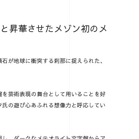
へと昇華させたメゾン初のメ
隕石が地球に衝突する刹那に捉えられた、
盤を芸術表現の舞台として用いることを好
タ氏の遊び心あふれる想像力と呼応してい
現し、ダークなメテオライト文字盤からア