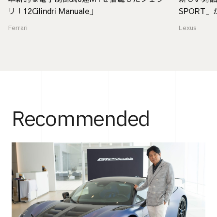
リ「12Cilindri Manuale」
SPORT
Ferrari
Lexus
Recommended