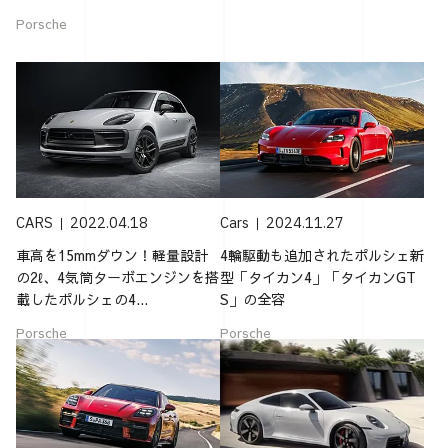
Porsche
CARS
2022.04.18
Cars
2024.11.27
車高を15mmダウン！軽量設計
4輪駆動も追加されたポルシェ新
の2ℓ、4気筒ターボエンジンを搭
型「タイカン4」「タイカンGT
載したポルシェの4...
S」の全容
Porsche
Porsche