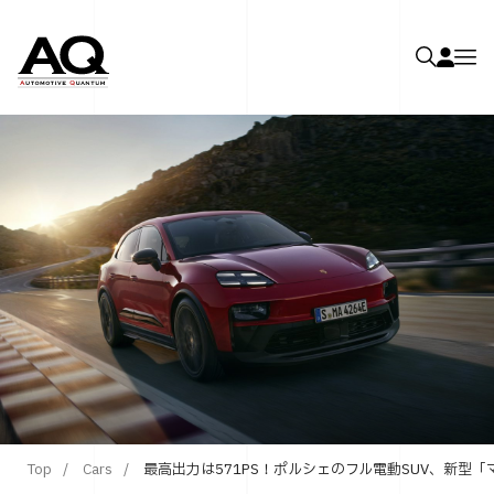
Top
Cars
最高出力は571PS！ポルシェのフル電動SUV、新型「