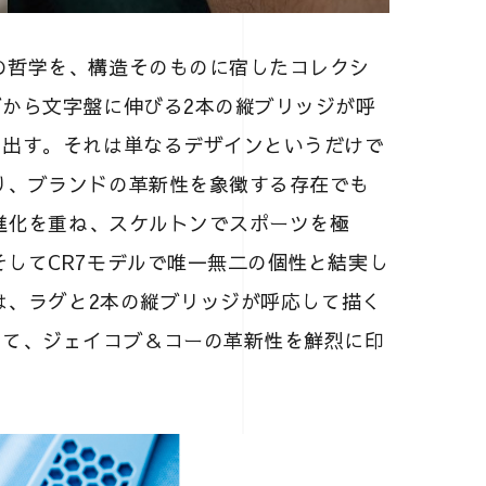
の哲学を、構造そのものに宿したコレクシ
グから文字盤に伸びる2本の縦ブリッジが呼
き出す。それは単なるデザインというだけで
り、ブランドの革新性を象徴する存在でも
は進化を重ね、スケルトンでスポーツを極
してCR7モデルで唯一無二の個性と結実し
Xは、ラグと2本の縦ブリッジが呼応して描く
って、ジェイコブ＆コーの革新性を鮮烈に印