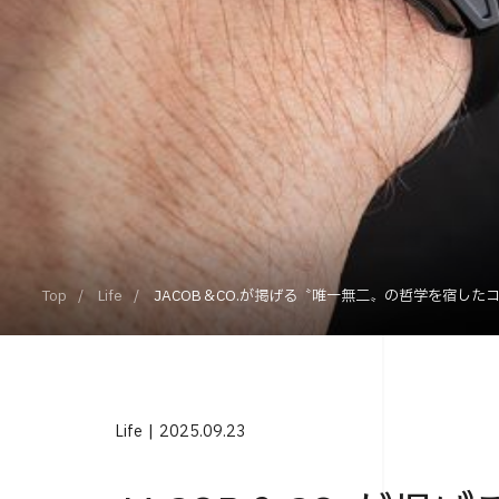
Top
Life
JACOB＆CO.が掲げる〝唯一無二〟の哲学を宿し
Life
2025.09.23