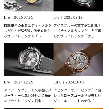
Life
2026.07.31
Life
2025.03.13
自転車界の王者エディ・メルク
アイスブルーの文字盤にB19パ
スが刻んだ525勝の偉業を称え
ーペチュアルカレンダーを搭載
るブライトリングの「ト...
したブライトリング「ナ...
Life
2024.12.25
LIFE
2024.10.03
アイシーなグレーの文字盤とス
“ピンク・オン・ピンク”に合
ポーティーな赤い秒針が印象的
わせたローズゴールドが美しい
なブライトリングの限定モ...
ダニエル・ロートの新作「...