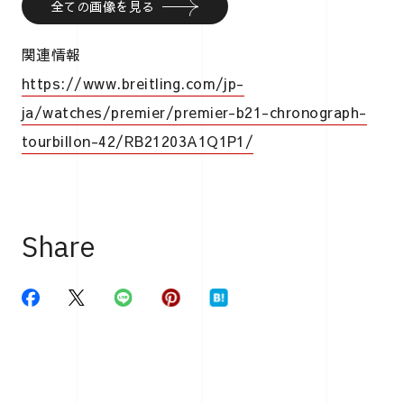
全ての画像を見る
関連情報
https://www.breitling.com/jp-
ja/watches/premier/premier-b21-chronograph-
tourbillon-42/RB21203A1Q1P1/
Share