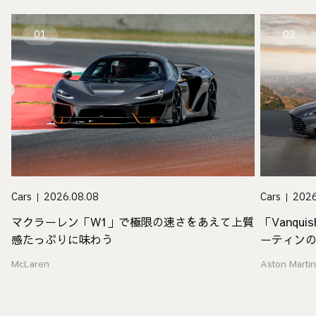
01
02
Cars
2026
Cars
2026.08.08
「Vanq
マクラーレン「W1」で極限の速さをあえて上質
ーティン
感たっぷりに味わう
Aston Marti
McLaren