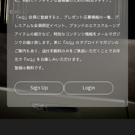
む、知的でアクティブな富裕層のためのWEBメディア。
「AQ」会員に登録すると、プレゼント応募情報の一覧、プ
レミアムな会員限定イベント、ブランドのエクスクルーシブ
アイテムの紹介など、特別なコンテンツ情報をメールマガジ
ンでお届け致します。更に『AQ』のタブロイドマガジンの
ご案内もあり、送付手数料のみをご負担いただくことでお手
元で『AQ』をお楽しみいただけます。
登録は無料です。
Sign Up
Login