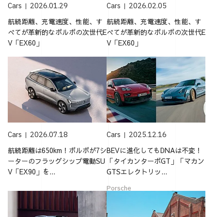
Cars
2026.01.29
Cars
2026.02.05
航続距離、充電速度、性能、す
航続距離、充電速度、性能、す
べてが革新的なボルボの次世代E
べてが革新的なボルボの次世代E
V「EX60」
V「EX60」
Cars
2026.07.18
Cars
2025.12.16
航続距離は650km！ボルボが7シ
BEVに進化してもDNAは不変！
ーターのフラッグシップ電動SU
「タイカンターボGT」「マカン
V「EX90」を...
GTSエレクトリッ...
Porsche