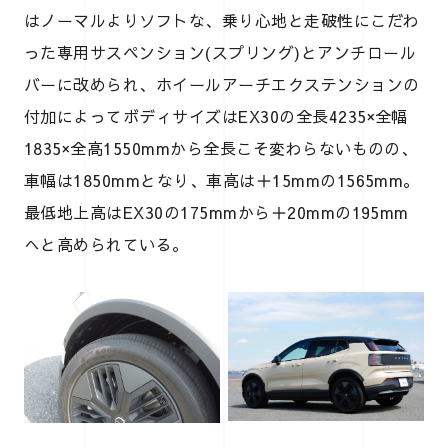
はノーマルよりソフトな、乗り心地と走破性にこだわ
った専用サスペンション(スプリング)とアンチロール
バーに改められ、ホイールアーチエクステンションの
付加によってボディサイズはEX30の全長4235×全幅
1835×全高1550mmから全長こそ変わらないものの、
車幅は1850mmとなり、車高は＋15mmの1565mm。
最低地上高はEX30の175mmから＋20mmの195mm
へと高められている。