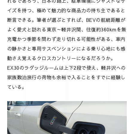
れるであろう、日本の路上、駐車環境にジャストなサ
イズを持つ、極めて魅力的な商品力の持ち主であると
断言できる。筆者が選ぶとすれば、BEVの航続距離が
よく愛犬と訪れる東京～軽井沢間、往復約360kmを無
充電かつ季節を問わず走り切れる可能性がある、車内
の静かさと専用サスペンションによる乗り心地にも感
動さえ覚えるクロスカントリーになるだろうか。
EX30のラゲッジルームは上下2段で使え、軽井沢への
家族数泊旅行の荷物も余裕で入ることをすでに経験し
ている。