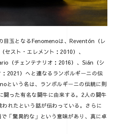
玉となるFenomenoは、Reventón（レ
to（セスト・エレメント：2010）、
nario（チェンテナリオ：2016）、Sián（シ
ック：2021）へと連なるランボルギーニの伝
enoという名は、ランボルギーニの伝統に則
敢に闘った有名な闘牛に由来する。2人の闘牛
救われたという話が伝わっている。さらに
ン語で「驚異的な」という意味があり、真に卓