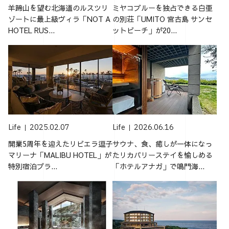
羊蹄山を望む北海道のルスツリ
ミヤコブルーを独占できる白亜
ゾートに最上級ヴィラ「NOT A
の別荘「UMITO 宮古島 サンセ
HOTEL RUS...
ットビーチ」が20...
Life
2025.02.07
Life
2026.06.16
開業5周年を迎えたリビエラ逗子
サウナ、食、癒しが一体になっ
マリーナ「MALIBU HOTEL」が
たリカバリーステイを愉しめる
特別宿泊プラ...
「ホテルアナガ」で鳴門海...