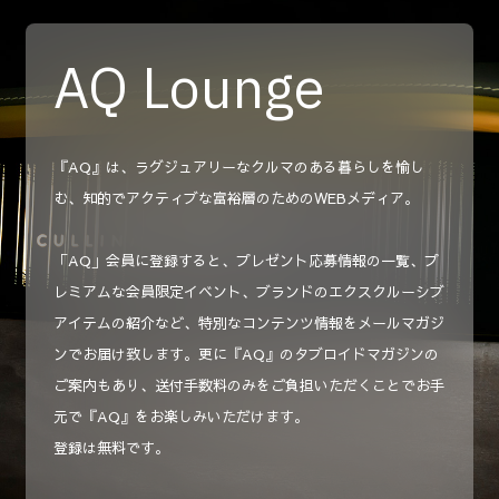
AQ Lounge
『AQ』は、ラグジュアリーなクルマのある暮らしを愉し
む、知的でアクティブな富裕層のためのWEBメディア。
「AQ」会員に登録すると、プレゼント応募情報の一覧、プ
レミアムな会員限定イベント、ブランドのエクスクルーシブ
アイテムの紹介など、特別なコンテンツ情報をメールマガジ
ンでお届け致します。更に『AQ』のタブロイドマガジンの
ご案内もあり、送付手数料のみをご負担いただくことでお手
元で『AQ』をお楽しみいただけます。
登録は無料です。