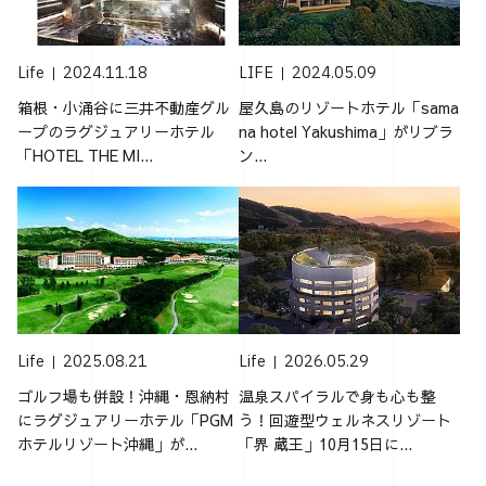
Life
2024.11.18
LIFE
2024.05.09
箱根・小涌谷に三井不動産グル
屋久島のリゾートホテル「sama
ープのラグジュアリーホテル
na hotel Yakushima」がリブラ
「HOTEL THE MI...
ン...
Life
2025.08.21
Life
2026.05.29
ゴルフ場も併設！沖縄・恩納村
温泉スパイラルで身も心も整
にラグジュアリーホテル「PGM
う！回遊型ウェルネスリゾート
ホテルリゾート沖縄」が...
「界 蔵王」10月15日に...