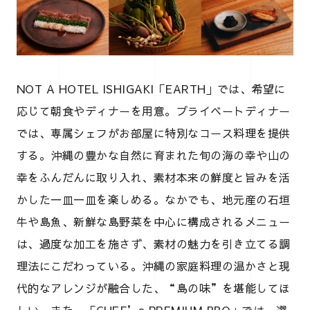
NOT A HOTEL ISHIGAKI「EARTH」では、希望に
応じて朝食やディナーを用意。プライベートディナー
では、専属シェフがお部屋に特別なコース料理を提供
する。沖縄の豊かな自然に育まれた旬の海の幸や山の
幸をふんだんに取り入れ、素材本来の鮮度と旨みを活
かした一皿一皿を楽しめる。なかでも、地元産の石垣
牛や島魚、新鮮な島野菜を中心に構成されるメニュー
は、過度な加工を施さず、素材の魅力を引き立てる調
理法にこだわっている。沖縄の家庭料理の温かさと現
代的なアレンジが融合した、“島の味”を堪能してほ
しい。また、「CHEF’s PREMIUM BBQ」では、選