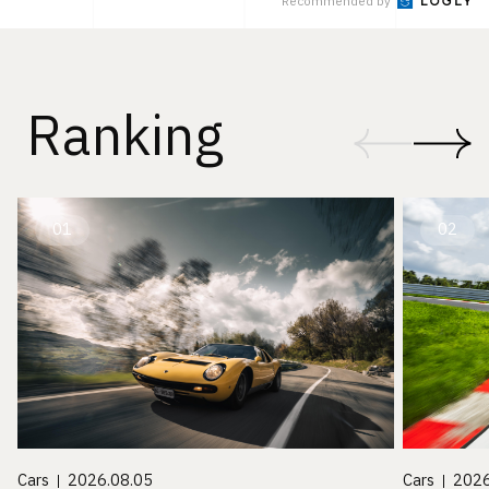
Recommended by
Ranking
01
02
Cars
2026.08.05
Cars
2026