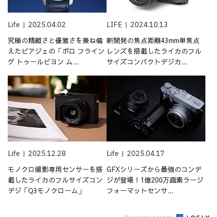
Life
2025.04.02
LIFE
2024.10.13
究極の精緻さと優雅さを兼ね備
新開発の焦点距離43mm単焦点
えたピアジェの「ポロ フライン
レンズを搭載したライカのフル
グ トゥールビヨン ム...
サイズコンパクトデジカ...
Life
2025.12.28
Life
2025.04.17
モノクロ撮影専用センサーを搭
GFXシリーズから最強のコンデ
載したライカのフルサイズコン
ジが登場！1億200万画素ラージ
デジ「Q3モノクローム」
フォーマットセンサ...