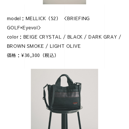
model：MELLICK（52） ＜BRIEFING
GOLF×Eyevol＞
color：BEIGE CRYSTAL / BLACK / DARK GRAY /
BROWN SMOKE / LIGHT OLIVE
価格：¥36,300（税込）