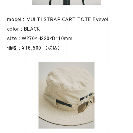
model：MULTI STRAP CART TOTE Eyevol
color：BLACK
size : W270×H220×D110mm
価格：¥16,500 （税込）