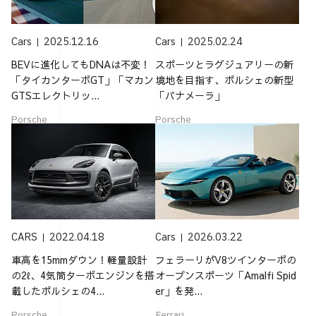
Cars
2025.12.16
Cars
2025.02.24
BEVに進化してもDNAは不変！
スポーツとラグジュアリーの新
「タイカンターボGT」「マカン
境地を目指す、ポルシェの新型
GTSエレクトリッ...
「パナメーラ」
Porsche
Porsche
CARS
2022.04.18
Cars
2026.03.22
車高を15mmダウン！軽量設計
フェラーリがV8ツインターボの
の2ℓ、4気筒ターボエンジンを搭
オープンスポーツ「Amalfi Spid
載したポルシェの4...
er」を発...
Porsche
Ferrari