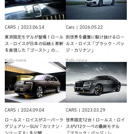
CARS
2023.06.14
Cars
2026.05.22
東京限定モデルが登場！ロール
別世界を優雅に駆け抜けるロー
ス・ロイスが日本の伝統と革新
ルス・ロイス「ブラック・バッ
を表現した「ゴースト」の...
ジ・カリナン」
Rolls-royce
Rolls-royce
CARS
2024.09.04
CARS
2023.03.29
ロールス・ロイスがスーパーラ
世界限定12台！ロールス・ロイ
グジュアリーSUV「カリナン・
スがV12クーペの最終モデル
シリーズ II」を公開
「ブラック・バッジ・レ...